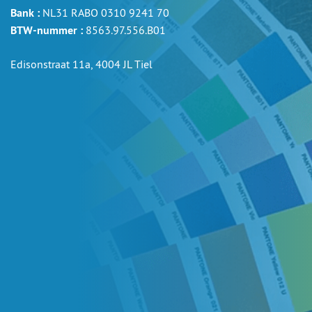
Bank :
NL31 RABO 0310 9241 70
BTW-nummer :
8563.97.556.B01
Edisonstraat 11a, 4004 JL Tiel