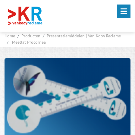
Home
Producten
Presentatiemiddelen | Van Kooy Reclame
Meetlat Procornea