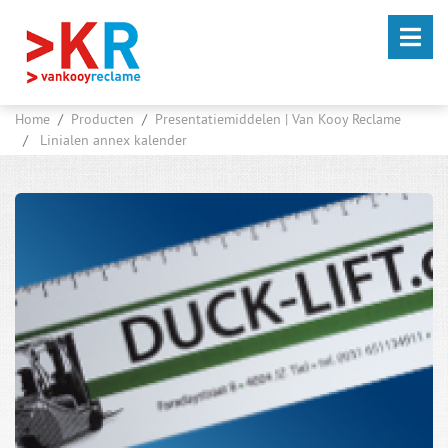
Home
Producten
Presentatiemiddelen | Van Kooy Reclame
Linialen annex kalender