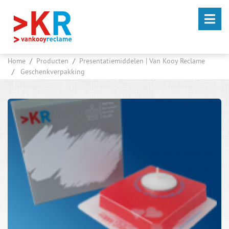
Home
Producten
Presentatiemiddelen | Van Kooy Reclame
Geschenkverpakking